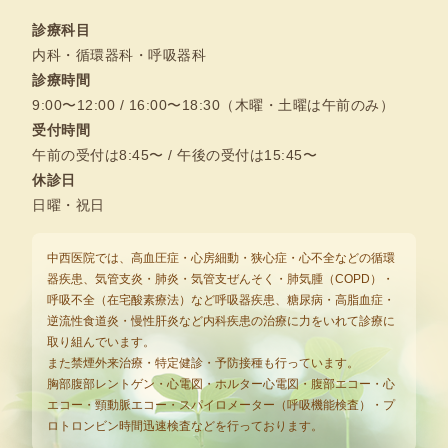
診療科目
内科・循環器科・呼吸器科
診療時間
9:00〜12:00 / 16:00〜18:30（木曜・土曜は午前のみ）
受付時間
午前の受付は8:45〜 / 午後の受付は15:45〜
休診日
日曜・祝日
中西医院では、高血圧症・心房細動・狭心症・心不全などの循環
器疾患、気管支炎・肺炎・気管支ぜんそく・肺気腫（COPD）・
呼吸不全（在宅酸素療法）など呼吸器疾患、糖尿病・高脂血症・
逆流性食道炎・慢性肝炎など内科疾患の治療に力をいれて診療に
取り組んでいます。
また禁煙外来治療・特定健診・予防接種も行っています。
胸部腹部レントゲン・心電図・ホルター心電図・腹部エコー・心
エコー・頸動脈エコー・スパイロメーター（呼吸機能検査）・プ
ロトロンビン時間迅速検査などを行っております。