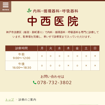
神戸市須磨区（板宿・新町通り）で内科・循環器科・呼吸器科を専門に診療して
います。
駐車場を完備し、車いすで診察室まで入っていただけます。
診療時間
月
火
水
木
金
土
日
午前
○
○
○
○
○
○
×
9:00〜12:00
午後
○
○
○
×
○
×
×
16:00〜18:30
お問い合わせは
078-732-3802
トップ
診療のご案内